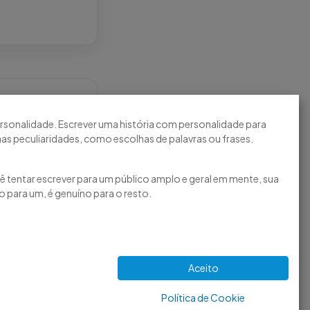
o de Auxiliares e
ersonalidade. Escrever uma história com personalidade para
stência direta
as peculiaridades, como escolhas de palavras ou frases.
cê tentar escrever para um público amplo e geral em mente, sua
o para um, é genuíno para o resto.
Aceito
Política de Cookie