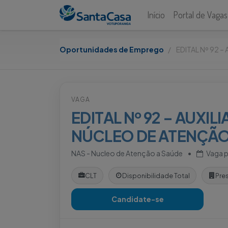
Início
Portal de Vagas
Oportunidades de Emprego
EDITAL Nº 92 
VAGA
EDITAL Nº 92 – AUXI
NÚCLEO DE ATENÇÃO
NAS - Nucleo de Atenção a Saúde
•
Vaga 
CLT
Disponibilidade Total
Pre
Candidate-se