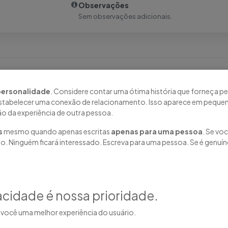
Observações
Sem observações adicionais.
enção à Saúde abre processo seletivo para eventual contrataçã
personalidade
. Considere contar uma ótima história que forneça p
40h semanais, em regime CLT. Os profissionais atuarão na assi
 estabelecer uma conexão de relacionamento. Isso aparece em pequen
ão da experiência de outra pessoa.
e a humanização do atendimento.
s
mesmo quando apenas escritas
apenas para uma pessoa
. Se vo
o. Ninguém ficará interessado. Escreva para uma pessoa. Se é genuín
umanizado aos pacientes;
acidade é nossa prioridade.
entos e insumos;
e material biológico;
você uma melhor experiência do usuário.
 conforme prescrição médica;