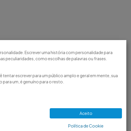
ersonalidade. Escrever uma história com personalidade para
as peculiaridades, como escolhas de palavras ou frases.
cê tentar escrever para um público amplo e geral em mente, sua
o para um, é genuíno para o resto.
Aceito
ntato
Política de Cookie
(
17)
3405-9133