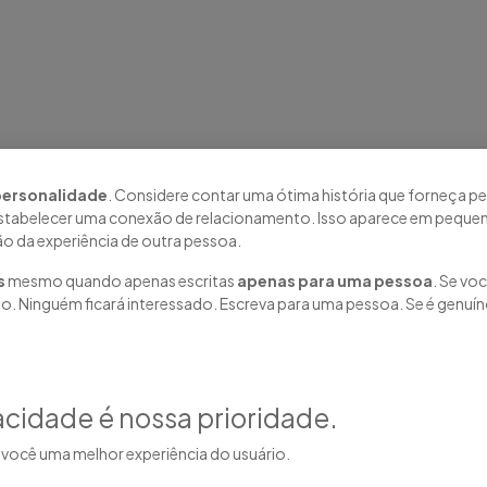
personalidade
. Considere contar uma ótima história que forneça p
 estabelecer uma conexão de relacionamento. Isso aparece em pequen
ão da experiência de outra pessoa.
s
mesmo quando apenas escritas
apenas para uma pessoa
. Se vo
o. Ninguém ficará interessado. Escreva para uma pessoa. Se é genuín
acidade é nossa prioridade.
Co
Acompanhe nas Rede
você uma melhor experiência do usuário.